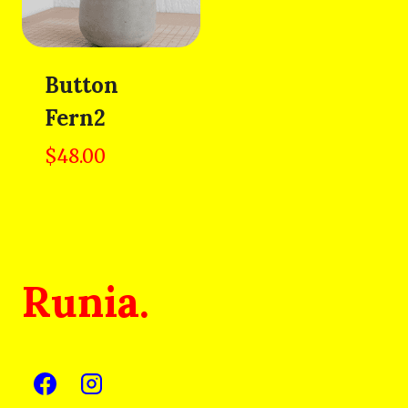
Button
Fern2
$
48.00
Runia.