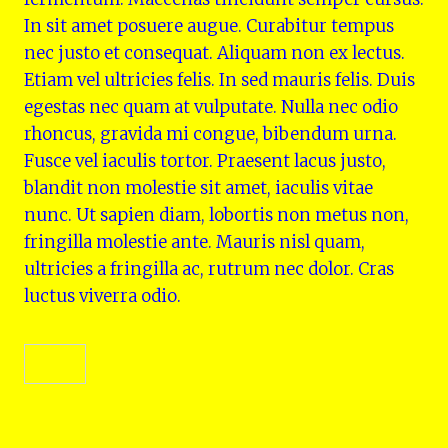
In sit amet posuere augue. Curabitur tempus
nec justo et consequat. Aliquam non ex lectus.
Etiam vel ultricies felis. In sed mauris felis. Duis
egestas nec quam at vulputate. Nulla nec odio
rhoncus, gravida mi congue, bibendum urna.
Fusce vel iaculis tortor. Praesent lacus justo,
blandit non molestie sit amet, iaculis vitae
nunc. Ut sapien diam, lobortis non metus non,
fringilla molestie ante. Mauris nisl quam,
ultricies a fringilla ac, rutrum nec dolor. Cras
luctus viverra odio.
ilość
Dodaj do koszyka
Large
Dracaena
Kategoria:
Uncategorized
Marginata