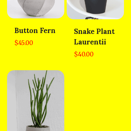
Button Fern
Snake Plant
Laurentii
$
45.00
$
40.00