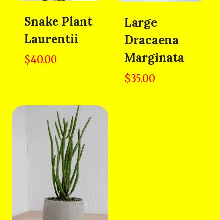
Snake Plant
Large
Laurentii
Dracaena
Marginata
$
40.00
$
35.00