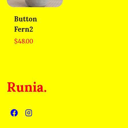
Button
Fern2
$
48.00
Runia.