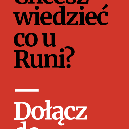
wiedzieć
co u
Runi?
—
Dołącz