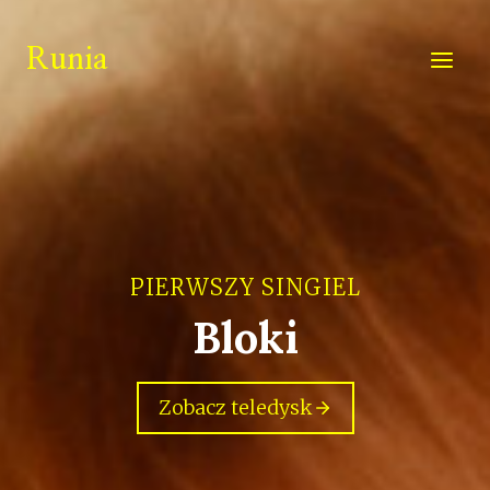
Przejdź
do
Runia
treści
PIERWSZY SINGIEL
Bloki
Zobacz teledysk