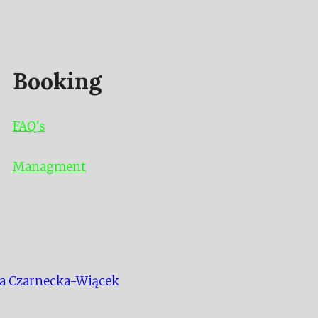
Booking
FAQ's
Managment
a Czarnecka-Wiącek